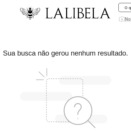
O que você está procurando hoje?
No
1
º
vestido
Sua busca não gerou nenhum resultado.
2
º
vestidos
3
º
preto
4
º
jeans
5
º
saia
6
º
linho
7
º
rosa
8
º
blusa
9
º
blazer