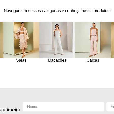
10
º
jacquard
Navegue em nossas categorias e conheça nosso produtos:
Saias
Macacões
Calças
 primeiro