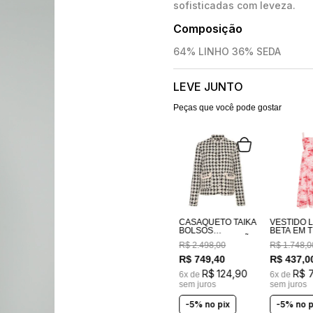
sofisticadas com leveza.
Composição
64% LINHO 36% SEDA
LEVE JUNTO
Peças que você pode gostar
CASAQUETO TAIKA
VESTIDO 
BOLSOS
BETA EM TECIDO
BORDADOS A MÃO
100% AL
R$
2
.
498
,
00
R$
1
.
748
,
0
ESTAMPA
COSTAS E
R$
749
,
40
R$
437
,
0
LASTEX
R$
124
,
90
R$
6
x de
6
x de
sem juros
sem juros
-5% no pix
-5% no p