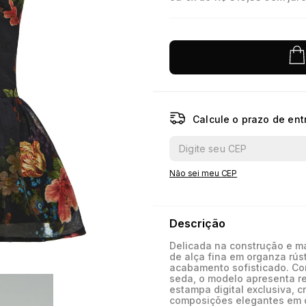
10
º
jacquard
Calcule o prazo de ent
Não sei meu CEP
Descrição
Delicada na construção e m
de alça fina em organza rúst
acabamento sofisticado. C
seda, o modelo apresenta rec
estampa digital exclusiva, c
composições elegantes em d