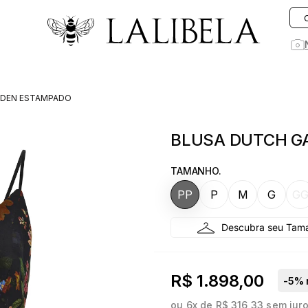
O que você está procurando hoje?
RDEN ESTAMPADO
1
º
vestido
BLUSA DUTCH G
2
º
vestidos
3
º
preto
TAMANHO.
4
º
saia
PP
P
M
G
G
5
º
jeans
6
º
rosa
7
º
linho
R$ 1.898,00
-
5
% 
8
º
blusa
ou
6
x de
R$ 316,33
sem jur
9
º
blazer