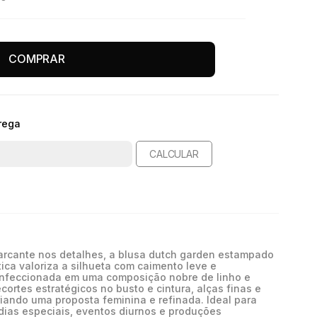
COMPRAR
rega
CALCULAR
arcante nos detalhes, a blusa dutch garden estampado
ica valoriza a silhueta com caimento leve e
onfeccionada em uma composição nobre de linho e
ortes estratégicos no busto e cintura, alças finas e
riando uma proposta feminina e refinada. Ideal para
ias especiais, eventos diurnos e produções