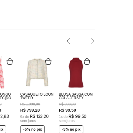
LONGO
CASAQUETO LOON
BLUSA SASSÁ COM
TWEED
GOLA JERSEY
GODÃO
0
R$
1
.
998
,
00
R$
398
,
00
DO
M
0
R$
799
,
20
R$
99
,
50
72
,
83
R$
133
,
20
R$
99
,
50
6
x de
1
x de
sem juros
sem juros
ix
-5% no pix
-5% no pix