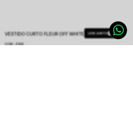
VESTIDO CURTO FLEUR OFF WHITE
LEVE JUNTO
COR - FSIS
OFF WHITE
TAMANHO.
PP
P
M
G
Tabela de Medidas
R$ 2.248,00
ou
6
x de
R$ 374,66
sem juros