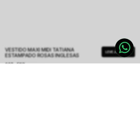
VESTIDO MAXI MIDI TATIANA
LEVE JUNTO
ESTAMPADO ROSAS INGLESAS
COR - FSIS
ROSAS INGLESAS
TAMANHO.
PP
P
M
G
Tabela de Medidas
R$ 2.748,00