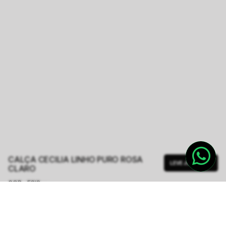
CALÇA CECILIA LINHO PURO ROSA
LEVE JUNTO
CLARO
COR - FSIS
ROSA CLARO