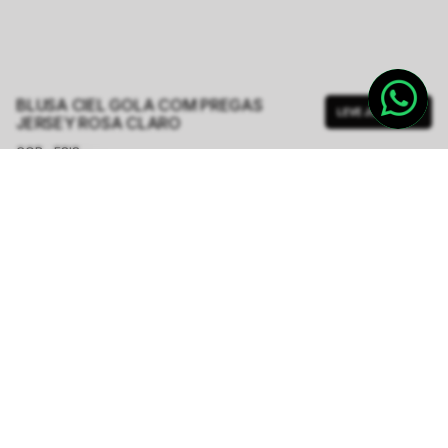
BLUSA CIEL GOLA COM PREGAS
LEVE JUNTO
JERSEY ROSA CLARO
COR - FSIS
ROSA CLARO
TAMANHO.
PP
P
M
G
GG
Tabela de Medidas
R$ 199,00
R$ 398,00
ou
3
x de
R$ 66,33
sem juros