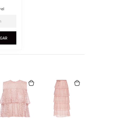
vel
EGAR