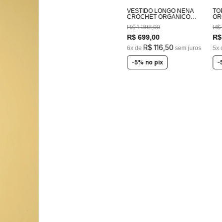
VESTIDO LONGO NENA
TO
CROCHET ORGANICO
OR
ROSA
R$
1
.
398
,
00
R$
R$
699
,
00
R$
R$
116
,
50
6
x de
sem juros
5
x
-5% no pix
-