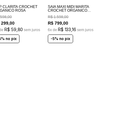
P CLARITA CROCHET
SAIA MAXI MIDI MARITA
GANICO ROSA
CROCHET ORGANICO
ROSA
598
,
00
R$
1
.
598
,
00
299
,
00
R$
799
,
00
R$
59
,
80
R$
133
,
16
 de
sem juros
6
x de
sem juros
5% no pix
-5% no pix