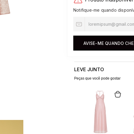
10
º
jacquard
Notifique-me quando disponí
AVISE-ME QUANDO CH
LEVE JUNTO
Peças que você pode gostar