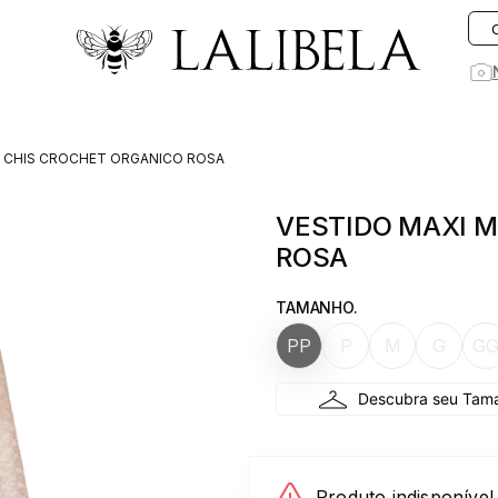
O que você está procurando hoje?
I CHIS CROCHET ORGANICO ROSA
1
º
vestido
VESTIDO MAXI M
2
º
vestidos
ROSA
3
º
preto
4
º
saia
TAMANHO.
5
º
jeans
PP
P
M
G
G
6
º
rosa
7
º
linho
8
º
blusa
9
º
blazer
Produto indisponível