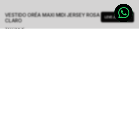
VESTIDO ORÉA MAXI MIDI JERSEY ROSA
LEVE JUNTO
CLARO
TAMANHO.
PP
P
M
G
GG
Tabela de Medidas
R$ 237,00
R$ 948,00
ou
4
x de
R$ 59,25
sem juros
-
5
% no pix,
-R$ 11,85
COMPRAR