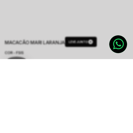
MACACÃO MARI LARANJA
LEVE JUNTO
COR - FSIS
LARANJA
TAMANHO.
PP
P
M
G
GG
Tabela de Medidas
R$ 399,50
R$ 1.598,00