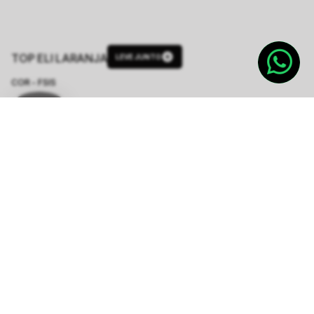
TOP ELI LARANJA
LEVE JUNTO
COR - FSIS
LARANJA
TAMANHO.
PP
P
M
G
Tabela de Medidas
R$ 187,00
R$ 748,00
ou
3
x de
R$ 62,33
sem juros
-
5
% no pix,
-R$ 9,35