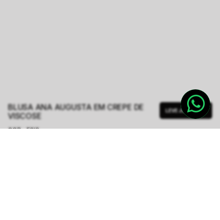
BLUSA ANA AUGUSTA EM CREPE DE
LEVE JUNTO
VISCOSE
COR - FSIS
AZUL
TAMANHO.
PP
P
M
G
GG
Tabela de Medidas