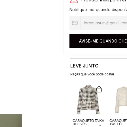
10
º
jacquard
Notifique-me quando disponí
AVISE-ME QUANDO CH
LEVE JUNTO
Peças que você pode gostar
CASAQUETO TAIKA
CASAQUE
BOLSOS
TWEED