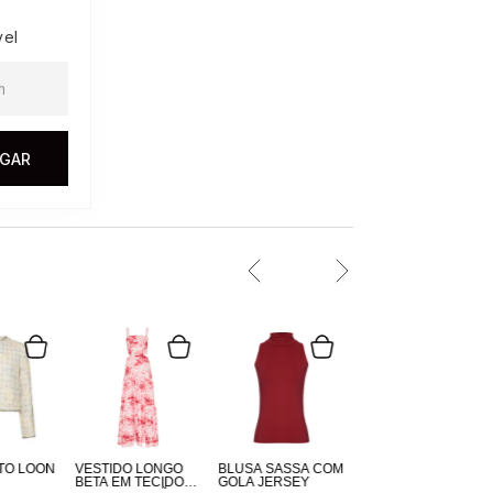
vel
EGAR
TO LOON
VESTIDO LONGO
BLUSA SASSÁ COM
BETA EM TECIDO
GOLA JERSEY