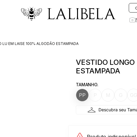
O que você está procurando hoje?
 LU EM LAISE 100% ALGODÃO ESTAMPADA
1
º
vestido
VESTIDO LONGO 
2
º
vestidos
ESTAMPADA
3
º
preto
4
º
saia
TAMANHO.
5
º
jeans
PP
P
M
G
G
6
º
rosa
7
º
blusa
8
º
blazer
9
º
linho
Produto indisponível