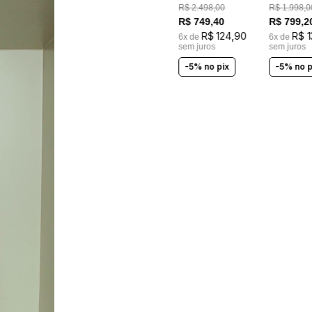
BORDADOS A MÃO
R$
2
.
498
,
00
R$
1
.
998
,
0
R$
749
,
40
R$
799
,
2
R$
124
,
90
R$
1
6
x de
6
x de
sem juros
sem juros
-5% no pix
-5% no p