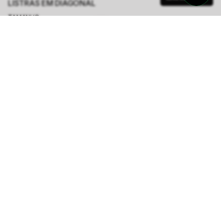
LISTRAS EM DIAGONAL
TAMANHO.
PP
P
M
G
GG
Tabela de Medidas
R$ 299,50
R$ 1.198,00
ou
5
x de
R$ 59,90
sem juros
-
5
% no pix,
-R$ 14,98
COMPRAR
Calcule o prazo de entrega