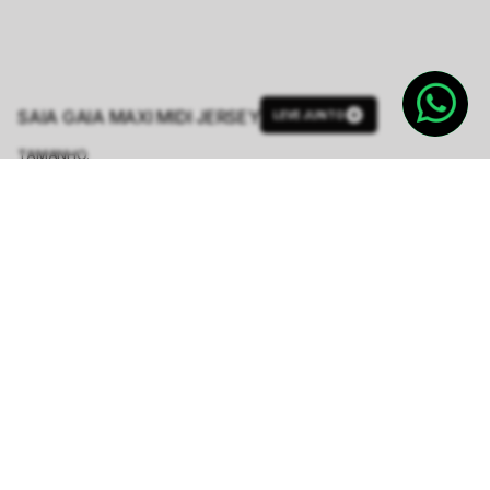
SAIA GAIA MAXI MIDI JERSEY
LEVE JUNTO
TAMANHO.
PP
P
M
G
GG
Tabela de Medidas
R$ 224,50
R$ 898,00
ou
4
x de
R$ 56,12
sem juros
-
5
% no pix,
-R$ 11,23
COMPRAR