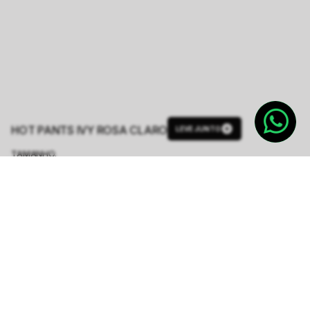
HOT PANTS IVY ROSA CLARO
LEVE JUNTO
TAMANHO.
P
M
G
Tabela de Medidas
Produto indisponível
Notifique-me quando disponível