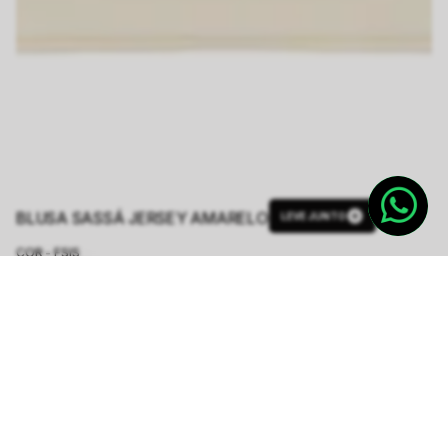
BLUSA SASSÁ JERSEY AMARELO
LEVE JUNTO
COR - FSIS
AMARELO
TAMANHO.
PP
P
M
G
GG
Tabela de Medidas