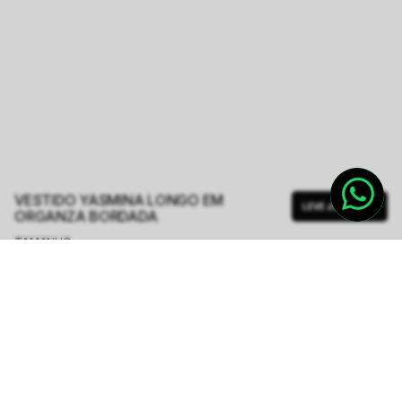
VESTIDO YASMINA LONGO EM
LEVE JUNTO
ORGANZA BORDADA
TAMANHO.
PP
P
M
G
Tabela de Medidas
R$ 1.998,00