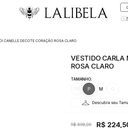
O que você está procurando hoje?
IDI CANELLE DECOTE CORAÇÃO ROSA CLARO
1
º
vestido
VESTIDO CARLA 
2
º
vestidos
ROSA CLARO
3
º
preto
4
º
saia
TAMANHO.
5
º
jeans
PP
P
M
G
6
º
rosa
7
º
blusa
8
º
blazer
R$ 224,5
R$ 898,00
9
º
linho