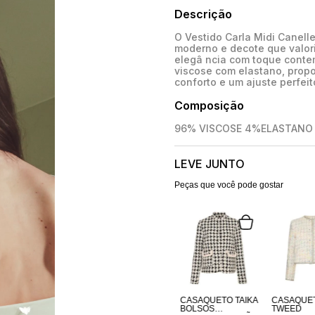
Descrição
O Vestido Carla Midi Canell
moderno e decote que valori
elegâ ncia com toque conte
viscose com elastano, prop
conforto e um ajuste perfeit
Composição
96% VISCOSE 4%ELASTANO
LEVE JUNTO
Peças que você pode gostar
CASAQUETO TAIKA
CASAQUE
BOLSOS
TWEED