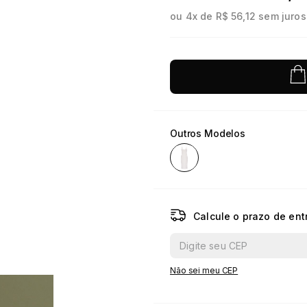
ou
4
x de
R$ 56,12
sem juros
10
º
jacquard
Outros Modelos
Calcule o prazo de ent
Não sei meu CEP