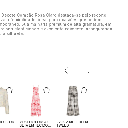
e Decote Coração Rosa Claro destaca-se pelo recorte
za a feminilidade, ideal para ocasiões que pedem
mporâneo. Sua malharia premium de alta gramatura, em
orciona elasticidade e excelente caimento, assegurando
o à silhueta.
TO LOON
VESTIDO LONGO
CALÇA MELERI EM
BETA EM TECIDO
TWEED