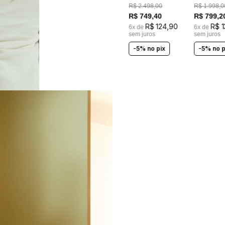
BORDADOS A MÃO
R$
2
.
498
,
00
R$
1
.
998
,
0
R$
749
,
40
R$
799
,
2
R$
124
,
90
R$
1
6
x de
6
x de
sem juros
sem juros
-5% no pix
-5% no p