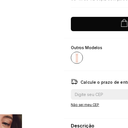
10
º
jacquard
Outros Modelos
Calcule o prazo de ent
Não sei meu CEP
Descrição