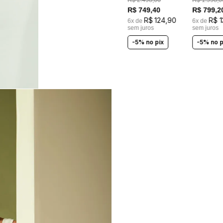
R$
2
.
498
,
00
R$
1
.
998
,
0
R$
749
,
40
R$
799
,
2
R$
124
,
90
R$
1
6
x de
6
x de
sem juros
sem juros
-5% no pix
-5% no p