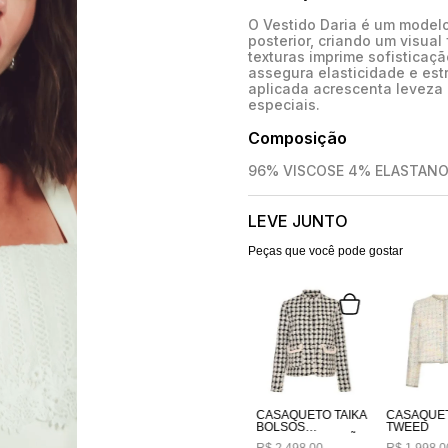
O Vestido Daria é um model
posterior, criando um visua
texturas imprime sofisticaçã
assegura elasticidade e est
aplicada acrescenta leveza 
especiais.
Composição
96% VISCOSE 4% ELASTAN
LEVE JUNTO
Peças que você pode gostar
CASAQUETO TAIKA
CASAQUE
BOLSOS
TWEED
BORDADOS A MÃO