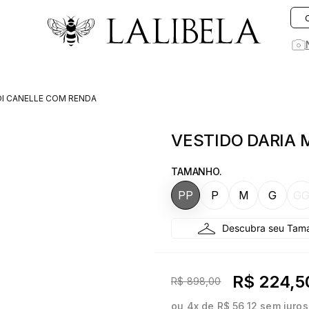
O que você está procurando hoje?
DI CANELLE COM RENDA
1
º
vestido
VESTIDO DARIA 
2
º
rosa
3
º
vestidos
TAMANHO.
4
º
preto
PP
P
M
G
G
5
º
saia
6
º
jeans
7
º
blusa
R$ 224,5
R$ 898,00
8
º
blazer
ou
4
x de
R$ 56,12
sem juros
9
º
linho