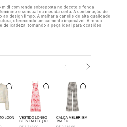
o midi com renda sobreposta no decote e fenda
l feminino e sensual na medida certa. A combinação de
o ao design limpo. A malharia canelle de alta qualidade
rutura, oferecendo um caimento impecável. A renda
e delicadeza, tornando a peça ideal para ocasiões
O
TO LOON
VESTIDO LONGO
CALÇA MELERI EM
BETA EM TECIDO
TWEED
100% ALGODÃO