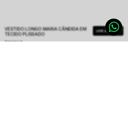
VESTIDO LONGO MARIA CÂNDIDA EM
LEVE JUNTO
TECIDO PLISSADO
TAMANHO.
PP
P
M
G
Tabela de Medidas
R$ 474,50
R$ 1.898,00
ou
6
x de
R$ 79,08
sem juros
-
5
% no pix,
-R$ 23,73
COMPRAR