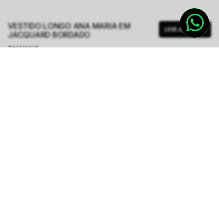
VESTIDO LONGO ANA MARIA EM
LEVE JUNTO
JACQUARD BORDADO
TAMANHO.
PP
P
M
G
GG
Tabela de Medidas
R$ 749,50
R$ 2.998,00
ou
6
x de
R$ 124,91
sem juros
-
5
% no pix,
-R$ 37,48
COMPRAR