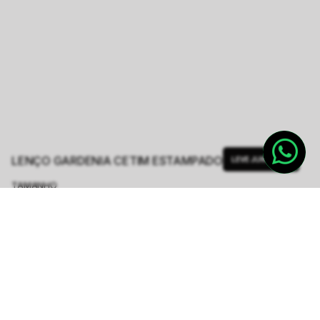
LENÇO GARDENIA CETIM ESTAMPADO
LEVE JUNTO
TAMANHO
Único
Produto indisponível
Notifique-me quando disponível