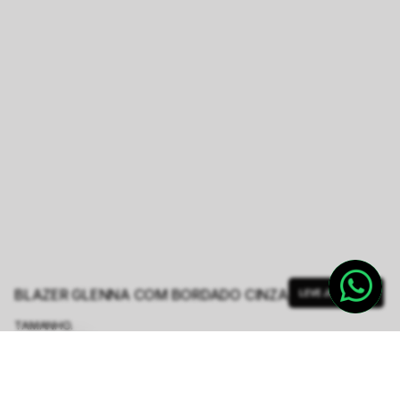
BLAZER GLENNA COM BORDADO CINZA
LEVE JUNTO
TAMANHO.
PP
P
M
G
GG