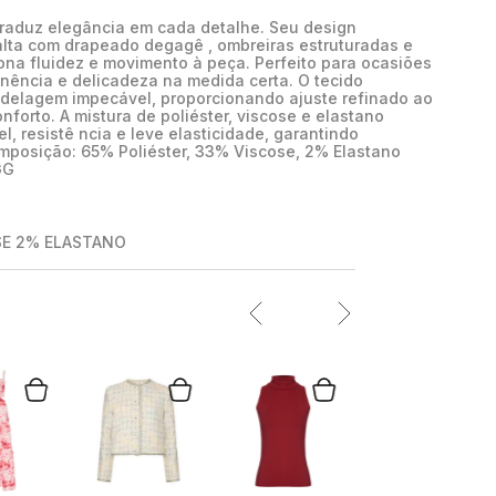
traduz elegância em cada detalhe. Seu design
alta com drapeado degagê , ombreiras estruturadas e
ona fluidez e movimento à peça. Perfeito para ocasiões
nência e delicadeza na medida certa. O tecido
delagem impecável, proporcionando ajuste refinado ao
forto. A mistura de poliéster, viscose e elastano
, resistê ncia e leve elasticidade, garantindo
mposição: 65% Poliéster, 33% Viscose, 2% Elastano
GG
SE 2% ELASTANO