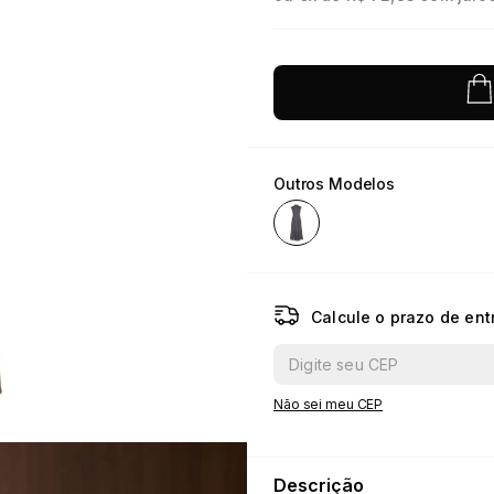
10
º
jacquard
Outros Modelos
Calcule o prazo de ent
Não sei meu CEP
Descrição