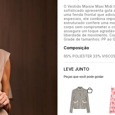
O Vestido Maisie Maxi Midi 
sofisticado apresenta gola 
uma fenda frontal que adici
especiais, ele combina impo
estruturado confere uma mo
corpo sem comprometer o con
assegura um toque agradável
liberdade de movimento. Co
Grade de tamanhos: PP ao 
Composição
65% POLIESTER 33% VISCO
LEVE JUNTO
Peças que você pode gostar