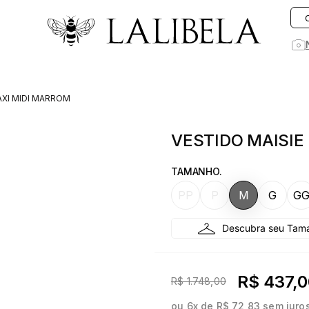
O que você está procurando hoje?
AXI MIDI MARROM
1
º
vestido
VESTIDO MAISIE
2
º
vestidos
3
º
preto
TAMANHO.
4
º
jeans
PP
P
M
G
G
5
º
saia
6
º
linho
7
º
rosa
R$ 437,0
R$ 1.748,00
8
º
blusa
ou
6
x de
R$ 72,83
sem juro
9
º
blazer