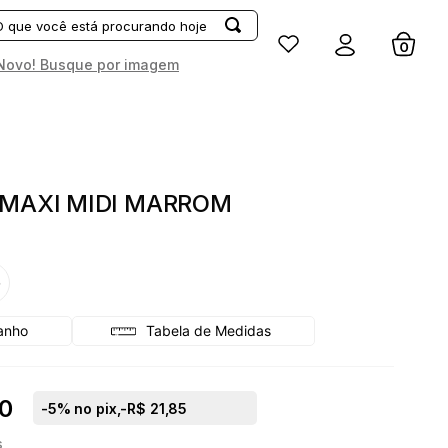
Entrar
Novo! Busque por imagem
 MAXI MIDI MARROM
G
Tabela de Medidas
0
-
5
% no pix,
-R$ 21,85
s