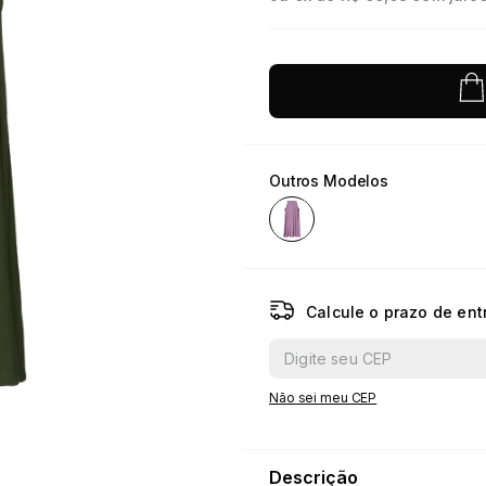
10
º
jacquard
Outros Modelos
Calcule o prazo de ent
Não sei meu CEP
Descrição