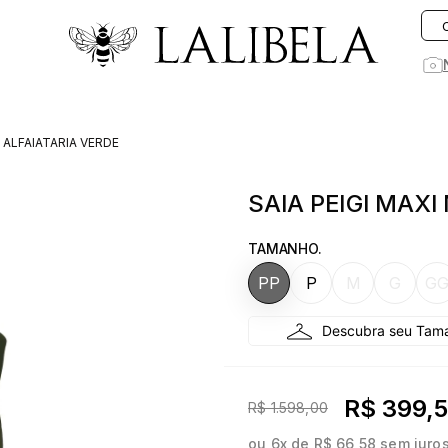
O que você está procurando hoje?
M ALFAIATARIA VERDE
1
º
vestido
SAIA PEIGI MAXI
2
º
rosa
3
º
vestidos
TAMANHO.
4
º
preto
PP
P
M
G
G
5
º
saia
6
º
jeans
7
º
blusa
R$ 399,
R$ 1.598,00
8
º
blazer
ou
6
x de
R$ 66,58
sem juro
9
º
linho