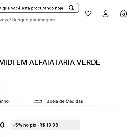
Entrar
Novo! Busque por imagem
 MIDI EM ALFAIATARIA VERDE
G
Tabela de Medidas
50
-
5
% no pix,
-R$ 19,98
s