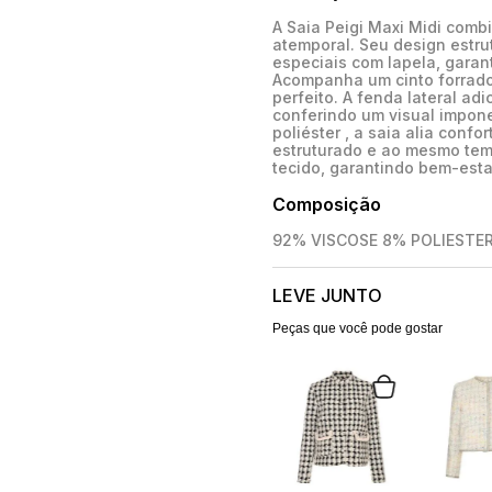
A Saia Peigi Maxi Midi comb
atemporal. Seu design estr
especiais com lapela, garan
Acompanha um cinto forrado 
perfeito. A fenda lateral ad
conferindo um visual impon
poliéster , a saia alia conf
estruturado e ao mesmo temp
tecido, garantindo bem-est
Composição
92% VISCOSE 8% POLIESTE
LEVE JUNTO
Peças que você pode gostar