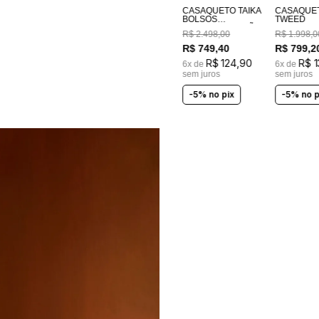
CASAQUETO TAIKA
CASAQUE
BOLSOS
TWEED
BORDADOS A MÃO
R$
2
.
498
,
00
R$
1
.
998
,
0
R$
749
,
40
R$
799
,
2
R$
124
,
90
R$
1
6
x de
6
x de
sem juros
sem juros
-5% no pix
-5% no p