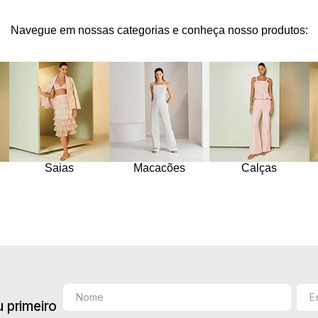
10
º
jacquard
Navegue em nossas categorias e conheça nosso produtos:
Saias
Macacões
Calças
 primeiro