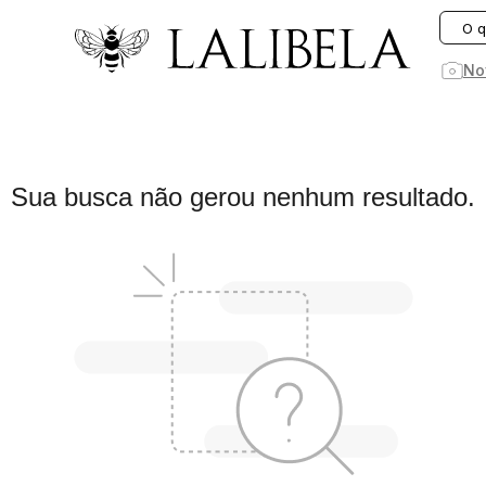
O que você está procurando hoje?
No
1
º
vestido
Sua busca não gerou nenhum resultado.
2
º
rosa
3
º
vestidos
4
º
preto
5
º
saia
6
º
jeans
7
º
blusa
8
º
blazer
9
º
linho