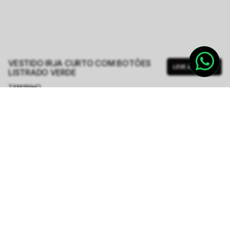
VESTIDO IRJA CURTO COM BOTÕES
LEVE JUNTO
LISTRADO VERDE
TAMANHO.
PP
P
M
G
GG
Tabela de Medidas
R$ 312,00
R$ 1.248,00
ou
6
x de
R$ 52,00
sem juros
-
5
% no pix,
-R$ 15,60