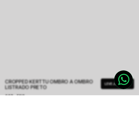
CROPPED KERTTU OMBRO A OMBRO
LEVE JUNTO
LISTRADO PRETO
COR - FSIS
LISTRADO
TAMANHO.
PP
P
M
G
GG