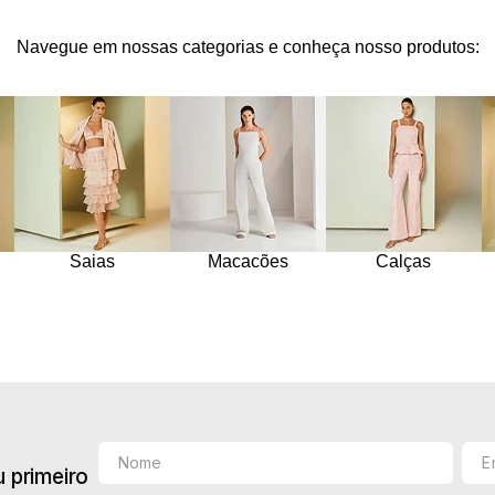
10
º
jacquard
Navegue em nossas categorias e conheça nosso produtos:
Saias
Macacões
Calças
 primeiro