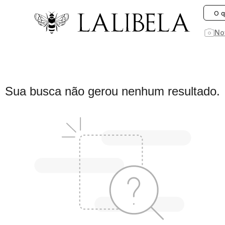
O que você está procurando hoje?
No
1
º
vestido
Sua busca não gerou nenhum resultado.
2
º
vestidos
3
º
preto
4
º
saia
5
º
jeans
6
º
rosa
7
º
linho
8
º
blusa
9
º
blazer