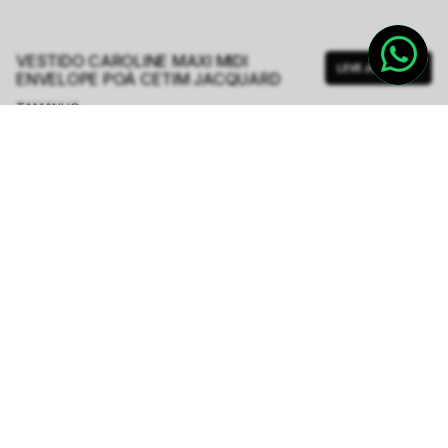
VESTIDO CAROLINE MAXI MIDI
LEVE JUNTO
ENVELOPE POÁ CETIM JACQUARD
TAMANHO.
PP
P
M
G
GG
Tabela de Medidas
Produto indisponível
Notifique-me quando disponível
AVISE-ME QUANDO CHEGAR