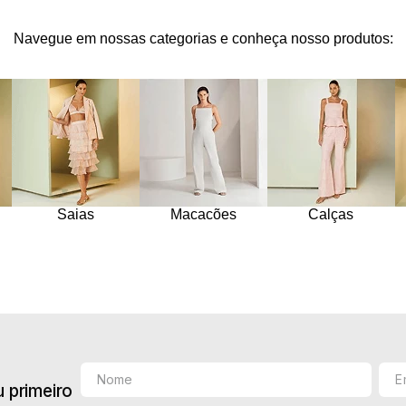
10
º
jacquard
Navegue em nossas categorias e conheça nosso produtos:
Saias
Macacões
Calças
 primeiro