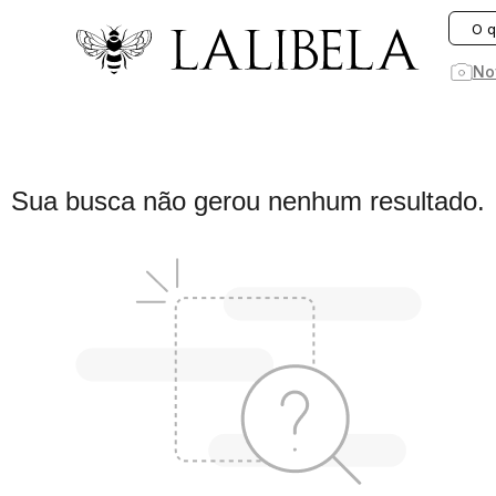
O que você está procurando hoje?
No
1
º
vestido
Sua busca não gerou nenhum resultado.
2
º
vestidos
3
º
preto
4
º
jeans
5
º
saia
6
º
linho
7
º
rosa
8
º
blusa
9
º
blazer