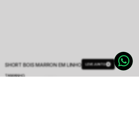
SHORT BOIS MARRON EM LINHO
LEVE JUNTO
TAMANHO.
PP
P
M
G
GG
Tabela de Medidas
R$ 374,50
R$ 1.498,00
ou
6
x de
R$ 62,41
sem juros