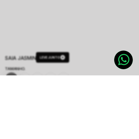
SAIA JASMIN
LEVE JUNTO
TAMANHO.
PP
P
M
G
GG
Tabela de Medidas
R$ 374,50
R$ 1.498,00
ou
6
x de
R$ 62,41
sem juros