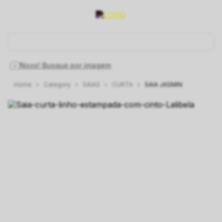
O que você está procurando hoje?
Novo! Busque por imagem
Category
SAIAS
CURTA
SAIA JASMIN
1
º
vestido
2
º
vestidos
3
º
preto
4
º
jeans
5
º
saia
6
º
linho
7
º
rosa
8
º
blusa
9
º
blazer
10
º
jacquard