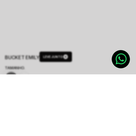
BUCKET EMILY
LEVE JUNTO
TAMANHO.
P
G
Produto indisponível
Notifique-me quando disponível