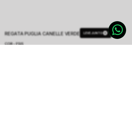
REGATA PUGLIA CANELLE VERDE
LEVE JUNTO
COR - FSIS
VERDE
TAMANHO.
PP
P
M
G
GG
Tabela de Medidas
R$ 87,00
R$ 348,00
ou
1
x de
R$ 87,00
sem juros