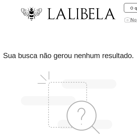
O que você está procurando hoje?
No
1
º
vestido
Sua busca não gerou nenhum resultado.
2
º
rosa
3
º
vestidos
4
º
preto
5
º
saia
6
º
jeans
7
º
blusa
8
º
blazer
9
º
linho