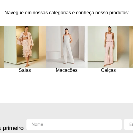
10
º
jacquard
Navegue em nossas categorias e conheça nosso produtos:
Saias
Macacões
Calças
 primeiro