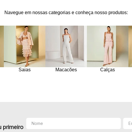
10
º
jacquard
Navegue em nossas categorias e conheça nosso produtos:
Saias
Macacões
Calças
 primeiro