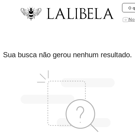
O que você está procurando hoje?
No
1
º
vestido
Sua busca não gerou nenhum resultado.
2
º
vestidos
3
º
preto
4
º
saia
5
º
jeans
6
º
rosa
7
º
linho
8
º
blusa
9
º
blazer