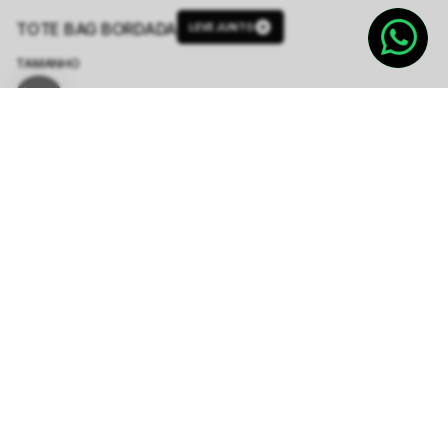
TOTE BAG BORDADA
LEVE JUNTO
TAMANHO
Único
R$ 119,60
R$ 598,00
ou
2
x de
R$ 59,80
sem juros
-
5
% no pix,
-R$ 5,98
COMPRAR
Calcule o prazo de entrega
CALCULAR