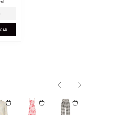
vel
EGAR