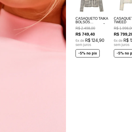
CASAQUETO TAIKA
CASAQUE
BOLSOS
TWEED
BORDADOS A MÃO
R$
2
.
498
,
00
R$
1
.
998
,
0
R$
749
,
40
R$
799
,
2
R$
124
,
90
R$
1
6
x de
6
x de
sem juros
sem juros
-5% no pix
-5% no p