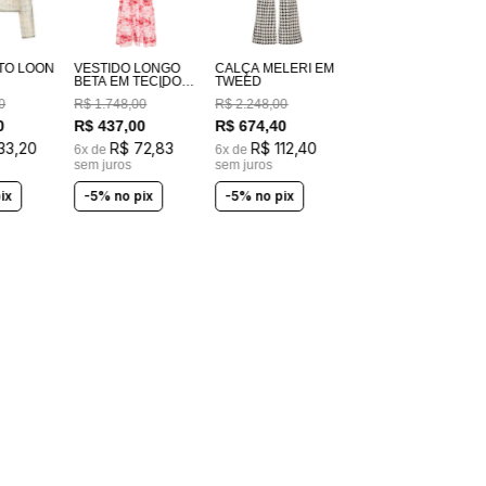
TO LOON
VESTIDO LONGO
CALÇA MELERI EM
BETA EM TECIDO
TWEED
100% ALGODÃO
0
R$
1
.
748
,
00
R$
2
.
248
,
00
ESTAMPADO
COSTAS EM
0
R$
437
,
00
R$
674
,
40
LASTEX
33
,
20
R$
72
,
83
R$
112
,
40
6
x de
6
x de
sem juros
sem juros
ix
-5% no pix
-5% no pix