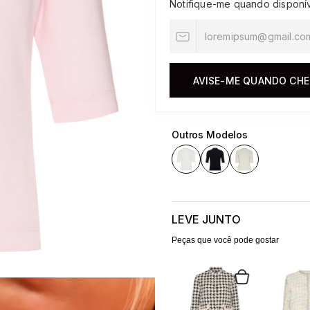
Notifique-me quando disponí
10
º
jacquard
AVISE-ME QUANDO CH
Outros Modelos
LEVE JUNTO
Peças que você pode gostar