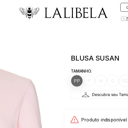
O que você está procurando hoje?
1
º
vestido
BLUSA SUSAN
2
º
rosa
3
º
vestidos
TAMANHO.
4
º
preto
PP
P
M
G
G
5
º
saia
6
º
jeans
7
º
blusa
8
º
blazer
Produto indisponível
9
º
linho