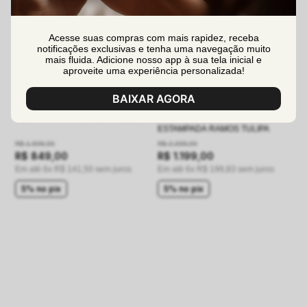
Acesse suas compras com mais rapidez, receba
notificações exclusivas e tenha uma navegação muito
mais fluida. Adicione nosso app à sua tela inicial e
aproveite uma experiência personalizada!
BAIXAR AGORA
VESTIDO MAXI MIDI LORY BEGE
CHEMISE MAXI MIDI LUZIA
ESTAMPADA RAMOS TULIPA
R$
1
.
698
,
00
R$
2
.
398
,
00
R$
849
,
00
R$
1
.
199
,
00
Em até
6
x
R$
141
,
50
sem juros
Em até
6
x
R$
199
,
83
sem juros
5% no pix
5% no pix