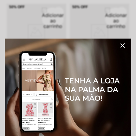
50%
OFF
50%
OFF
VESTIDO MAXI MIDI NANI EM
CHEMISE MAXI MIDI SOLE EM
TELA VERMELHA
TELA VERMELHA
R$
2
.
398
,
00
R$
2
.
748
,
00
R$
1
.
199
,
00
R$
1
.
374
,
00
Em até
6
x
R$
199
,
83
sem juros
Em até
6
x
R$
229
,
00
sem juros
5% no pix
5% no pix
50%
OFF
50%
OFF